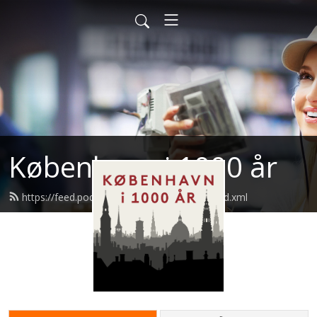
København i 1000 år
https://feed.podbean.com/kbhsmuseum/feed.xml