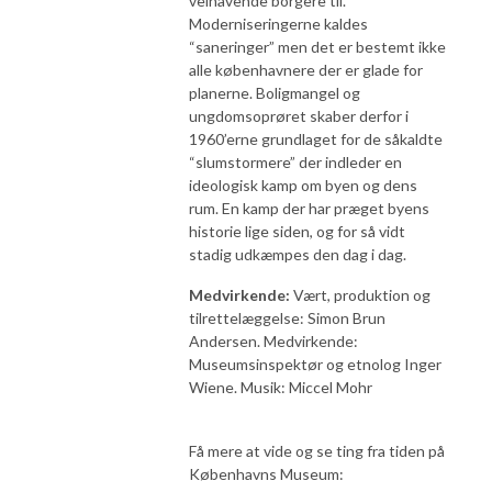
velhavende borgere til.
Moderniseringerne kaldes
“saneringer” men det er bestemt ikke
alle københavnere der er glade for
planerne. Boligmangel og
ungdomsoprøret skaber derfor i
1960’erne grundlaget for de såkaldte
“slumstormere” der indleder en
ideologisk kamp om byen og dens
rum. En kamp der har præget byens
historie lige siden, og for så vidt
stadig udkæmpes den dag i dag.
Medvirkende:
Vært, produktion og
tilrettelæggelse: Simon Brun
Andersen. Medvirkende:
Museumsinspektør og etnolog Inger
Wiene. Musik: Miccel Mohr
Få mere at vide og se ting fra tiden på
Københavns Museum: