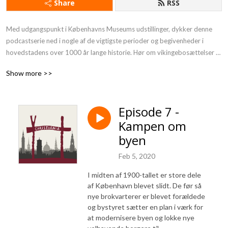
Share
RSS
Med udgangspunkt i Københavns Museums udstillinger, dykker denne 
podcastserie ned i nogle af de vigtigste perioder og begivenheder i 
hovedstadens over 1000 år lange historie. Hør om vikingebosættelser 
og sørøverangreb, byggeboom og brande. Om drømme, fattigdom, 
Show more >>
rigdom og alt det imellem.
Episode 7 -
Kampen om
byen
Feb 5, 2020
I midten af 1900-tallet er store dele
af København blevet slidt. De før så
nye brokvarterer er blevet forældede
og bystyret sætter en plan i værk for
at modernisere byen og lokke nye